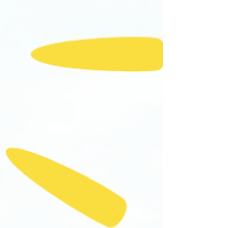
ist wieder nur Nieselregen, dabei ist dir viel
mehr nach einer weißen Weihnacht? Die
fehlt der richtige Vibe, um in
Weihnachtsstimmung zu kommen? Du
suchst noch ein passendes Geschenk für
deine Liebsten? Oder dem Grinch in dir, wird
das alles schon wieder zu viel? So viele
Gründe, jetzt zuzuschlagen! Komm in unsere
Kältekammer und hol dir dein ganz
persönliches Winter-Wunderland. Vom 01. –
23. Dez