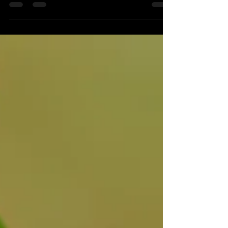
25. Juni 2025
1 Min. Lesezeit
❄️ Summer Sale 2025: Abkühlung
in der Kältekammer Stadthagen
Der Sommer kann kommen – und mit ihm
euer Besuch in der Eiszeit im
Therapiezentrum am Tropicana in
Stadthagen ! Vom 21. Juni bis 15....