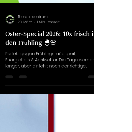
Therapiezentrum
23. März
1 Min. Lesezeit
Oster-Special 2026: 10x frisch in
den Frühling 🐣🌸
Perfekt gegen Frühlingsmüdigkeit,
Energietiefs & Aprilwetter. Die Tage werden
länger, aber dir fehlt noch der richtige
Frühlings-Boost? Du willst nach dem Winter
endlich wieder durchstarten? Oder suchst
ein besonderes Geschenk zu Ostern für
deine Liebsten? So viele gute Gründe, jetzt
loszulegen! Übrigens kann unsere
Kältekammer auch bei Allergiesymptomen
Linderung verschaffen. Alle Vorteile findet ihr